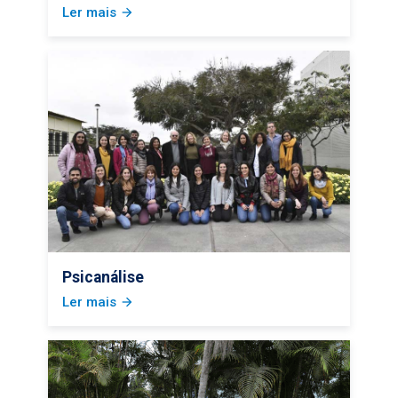
Ler mais
arrow_forward
Psicanálise
Ler mais
arrow_forward