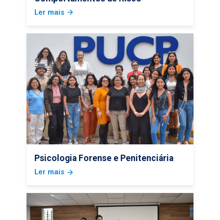
Ler mais
arrow_forward
Psicologia Forense e Penitenciária
Ler mais
arrow_forward