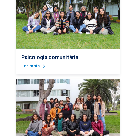
Psicologia comunitária
Ler mais
arrow_forward